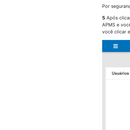
Por seguranç
5
Após clic
APMS e você
você clicar