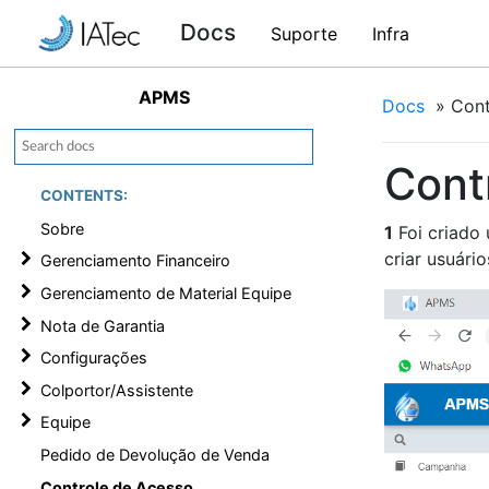
Docs
Suporte
Infra
APMS
Docs
»
Cont
Cont
CONTENTS:
Sobre
1
Foi criado
criar usuári
Gerenciamento Financeiro
Gerenciamento de Material Equipe
Nota de Garantia
Configurações
Colportor/Assistente
Equipe
Pedido de Devolução de Venda
Controle de Acesso