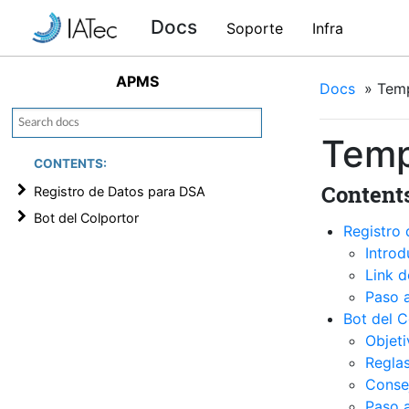
Docs
Soporte
Infra
APMS
Docs
»
Temp
Temp
CONTENTS:
Contents
Registro de Datos para DSA
Bot del Colportor
Registro
Introd
Link 
Paso 
Bot del C
Objeti
Reglas
Consej
Paso a