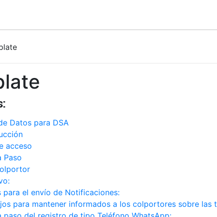
late
late
:
 de Datos para DSA
ucción
de acceso
a Paso
olportor
vo:
 para el envío de Notificaciones:
os para mantener informados a los colportores sobre las tr
 paso del registro de tipo Teléfono WhatsApp: